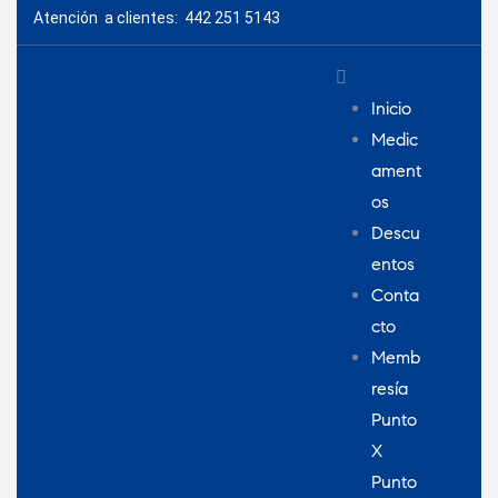
Atención a clientes: 442 251 5143
Inicio
Medic
ament
os
Descu
entos
Conta
cto
Memb
resía
Punto
X
Punto