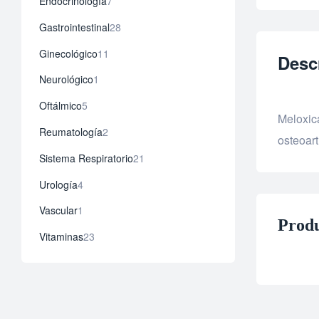
7
Endocrinología
7
productos
28
Gastrointestinal
28
productos
11
Ginecológico
11
Desc
productos
1
Neurológico
1
producto
5
Oftálmico
5
Meloxica
productos
2
Reumatología
2
osteoart
productos
21
Sistema Respiratorio
21
productos
4
Urología
4
productos
1
Vascular
1
Produ
producto
23
Vitaminas
23
productos