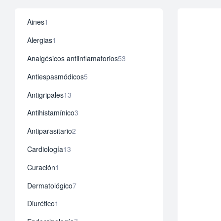
1
Aines
1
producto
1
Alergias
1
producto
53
Analgésicos antiinflamatorios
53
productos
5
Antiespasmódicos
5
productos
13
Antigripales
13
productos
3
Antihistamínico
3
productos
2
Antiparasitario
2
productos
13
Cardiología
13
productos
1
Curación
1
producto
7
Dermatológico
7
productos
1
Diurético
1
producto