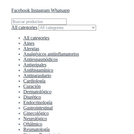
Atención a clientes: 442 251 5143
Facebook
Instagram
Whatsapp
All categories
All categories
Aines
Alergias
Analgésicos antiinflamatorios
Antiespasmódicos
Antigripales
Antihistamínico
Antiparasitario
Cardiología
Curación
Dermatológico
Diurético
Endocrinología
Gastrointestinal
Ginecológico
Neurológico
Oftálmico
Reumatología