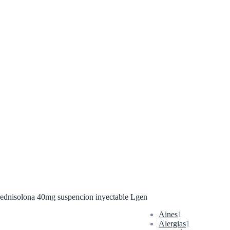
rednisolona 40mg suspencion inyectable Lgen
1
Aines
1
producto
1
Alergias
1