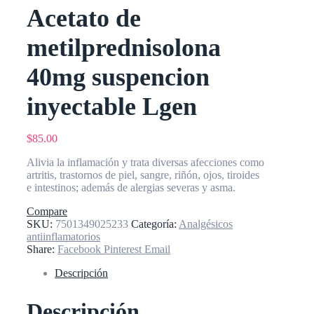
Acetato de
metilprednisolona
40mg suspencion
inyectable Lgen
$
85.00
Alivia la inflamación y trata diversas afecciones como
artritis, trastornos de piel, sangre, riñón, ojos, tiroides
e intestinos; además de alergias severas y asma.
Compare
SKU:
7501349025233
Categoría:
Analgésicos
antiinflamatorios
Share:
Facebook
Pinterest
Email
Descripción
Descripción