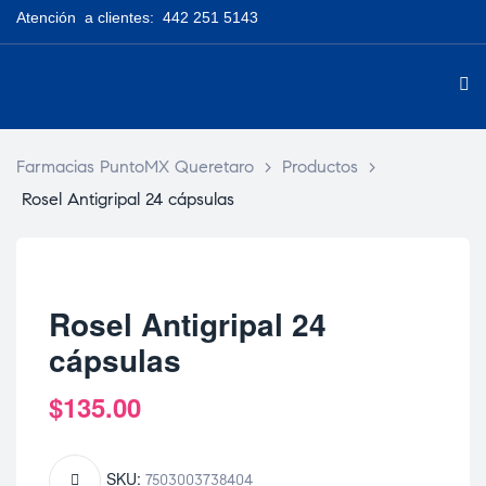
Atención a clientes: 442 251 5143
Farmacias PuntoMX Queretaro
>
Productos
>
Rosel Antigripal 24 cápsulas
Rosel Antigripal 24
cápsulas
$
135.00
SKU:
7503003738404