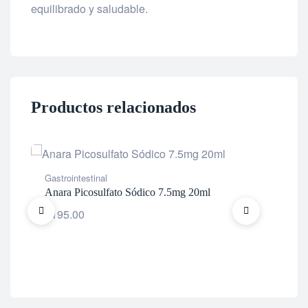
equilibrado y saludable.
Productos relacionados
Gastrointestinal
Gast
Anara Picosulfato Sódico 7.5mg 20ml
Flo
$
195.00
$
3