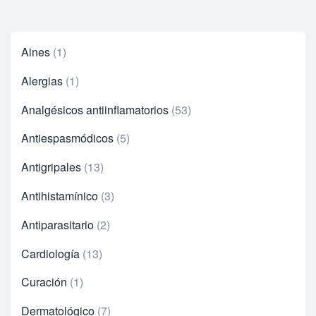
Aines
1
Alergias
1
Analgésicos antiinflamatorios
53
Antiespasmódicos
5
Antigripales
13
Antihistamínico
3
Antiparasitario
2
Cardiología
13
Curación
1
Dermatológico
7