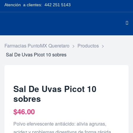
Atención a clientes: 442 251 5143
Farmacias PuntoMX Queretaro
>
Productos
>
Sal De Uvas Picot 10 sobres
Sal De Uvas Picot 10
sobres
$
46.00
Polvo efervescente antiácido: alivia agruras,
acidez y problemas digestivos de forma rápida.