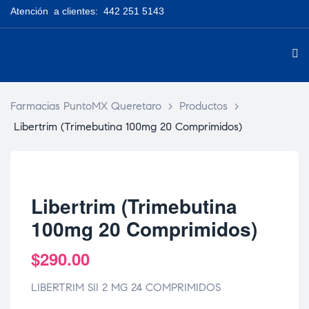
Atención a clientes: 442 251 5143
Farmacias PuntoMX Queretaro
>
Productos
>
Libertrim (Trimebutina 100mg 20 Comprimidos)
Libertrim (Trimebutina
100mg 20 Comprimidos)
$
290.00
LIBERTRIM SII 2 MG 24 COMPRIMIDOS